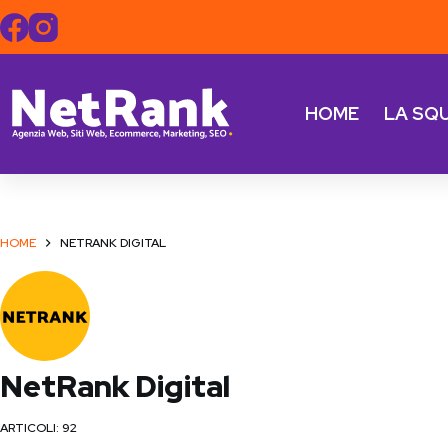
Salta
al
contenuto
HOME
LA SQ
HOME
NETRANK DIGITAL
NetRank Digital
ARTICOLI: 92