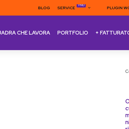
PRO
BLOG
SERVICE
PLUGIN W
UADRA CHE LAVORA
PORTFOLIO
+ FATTURAT
C
O
c
m
n