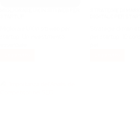
MIGLIORARE UX IN SITI WEB PER
STRATEGIE DI MAR
STARTUP
DIGITALE PER STA
Migliorare UX in siti web per
Strategie di market
startup: Un investimento
per startup: 10 cons
essenziale…
per…
Leggi tutto
Leggi tutto
Migliorare
Strategie
UX
di
in
marketing
siti
digitale
web
per
per
startup
startup