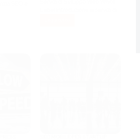
Servizi di Sviluppo Web White
enzia SEO e
Label Introduzione ai servizi di…
Leggi tutto
Servizi
di
Sviluppo
Web
White
Label
PRESS
SEO MOBILE PER STARTUP