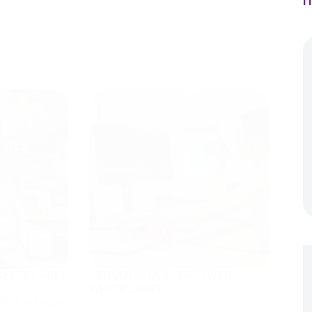
r
WHITE LABEL
SERVIZI DI SVILUPPO WEB
WHITE LABEL
White Label