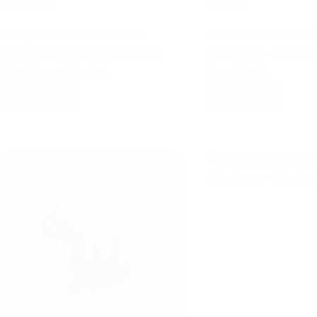
HOSTING
NAPOLI
L’Importanza del Servizio
Servizio di Assiste
Hosting per NetRank Cos’è
WordPress Napoli 🚀 
l’Hosting e Perché…
Servizio di…
Leggi tutto
Leggi tutto
Importanza
Assistenza
del
WordPress
Servizio
Napoli
Hosting