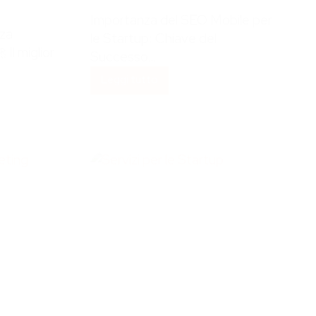
Importanza del SEO Mobile per
nza
le Startup: Chiave del
Il miglior
Successo…
Leggi tutto
SEO
mobile
per
startup