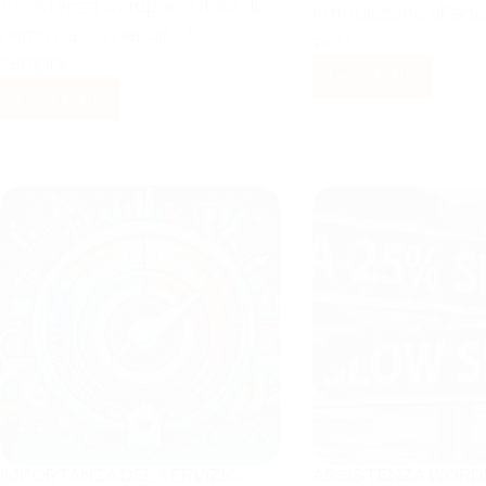
Assistenza wordpress italia: Il
Introduzione all’ag
primo passo per un sito
web…
sempre…
Leggi tutto
agenzia
Leggi tutto
Assistenza
seo
WordPress
Web
Italia
White
Label
IMPORTANZA DEL SERVIZIO
ASSISTENZA WORD