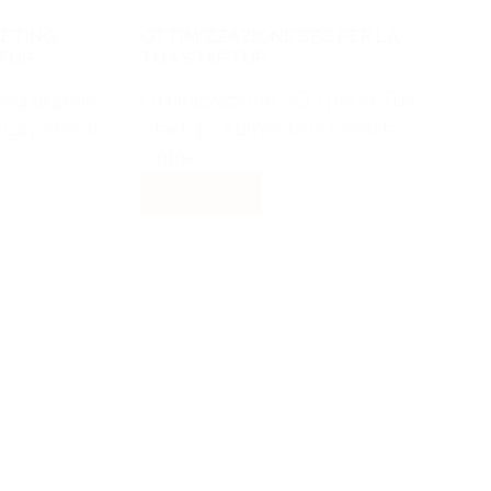
KETING
OTTIMIZZAZIONE SEO PER LA
RTUP
TUA STARTUP
ing digitale
Ottimizzazione SEO per la Tua
igli potenti
Startup: Aumenta la Visibilità
Online…
Leggi tutto
Ottimizzazione
SEO
per
la
tua
Startup