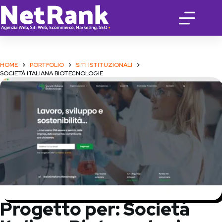
Salta
al
contenuto
HOME
PORTFOLIO
SITI ISTITUZIONALI
SOCIETÀ ITALIANA BIOTECNOLOGIE
Progetto per: Società